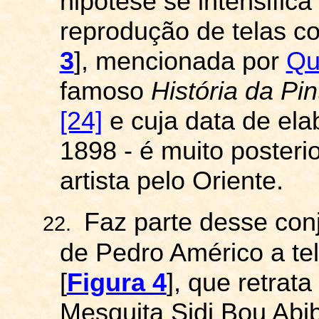
hipótese se intensifi
reprodução de telas 
3
], mencionada por
Qu
famoso
História da Pin
[24]
e cuja data de ela
1898 - é muito posteri
artista pelo Oriente.
Faz parte desse conj
22.
de Pedro Américo a te
[
Figura 4
], que retrata
Mesquita
Sidi
Bou
Abi