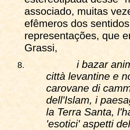
associado, muitas veze
efêmeros dos sentidos
representações, que e
Grassi,
i bazar
ani
8.
città
levantine
e
n
carovane
di
camme
dell'Islam
, i
paesa
la
Terra Santa,
l'
'
esotici
'
aspetti
del