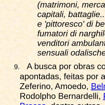
(
matrimoni
,
merca
capitali
,
battaglie
.
e '
pittoresco
'
di
be
fumatori
di
narghi
venditori
ambulant
sensuali
odalisch
A busca por obras c
9.
apontadas, feitas por 
Zeferino, Amoedo,
Bel
Rodolpho Bernardelli,