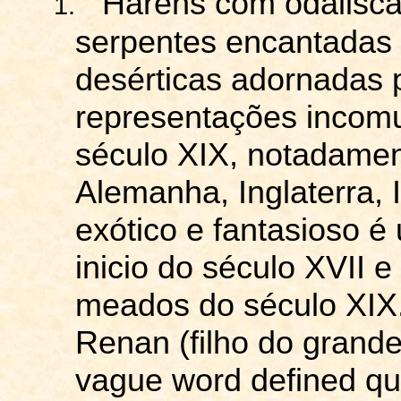
Haréns com odalisca
1.
serpentes encantadas 
desérticas adornadas 
representações incomu
século XIX, notadame
Alemanha, Inglaterra, I
exótico e fantasioso 
inicio do século XVII 
meados do século XI
Renan (
filho
do
grand
vague word defined quit