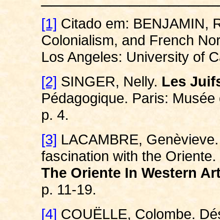
[1]
Citado
em
: BENJAMIN, 
Colonialism, and French Nor
Los Angeles: University of Ca
[2]
SINGER, Nelly.
Les
Juif
Pédagogique
.
Paris:
Musée
p. 4.
[3]
LACAMBRE,
Genèvieve
fascination with the
Oriente
.
The
Oriente
In Western
Ar
p. 11-19.
[4]
COUËLLE,
Colombe
.
Dés