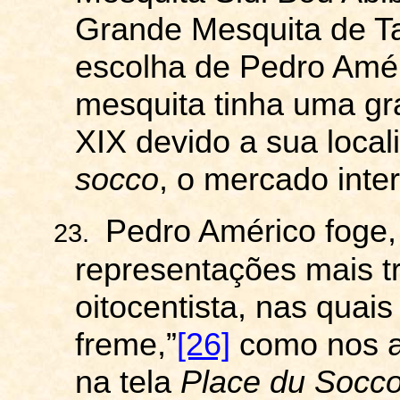
Grande Mesquita de Ta
escolha de Pedro Améri
mesquita tinha uma gr
XIX devido a sua local
socco
, o mercado inte
Pedro Américo foge,
23.
representações mais tr
oitocentista, nas quais 
freme,”
[26]
como nos a
na tela
Place
du
Socc