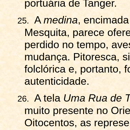
portuária de Tanger.
A
medina
, encimada
25.
Mesquita, parece ofere
perdido no tempo, aves
mudança. Pitoresca, s
folclórica e, portanto, 
autenticidade.
A tela
Uma Rua de T
26.
muito presente no Orie
Oitocentos, as repres