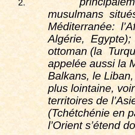
principalem
2.
musulmans
situé
Méditerranée
:
l’A
Algérie
,
Egypte
);
ottoman
(la
Turqu
appelée
aussi
la
Balkans
, le Liban,
plus
lointaine
,
voi
territoires
de
l’Asi
(
Tchétchénie
en
p
l’Orient
s’étend
d