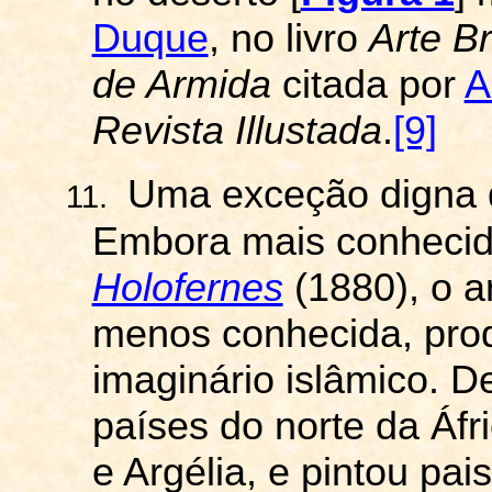
Duque
, no livro
Arte Br
de
Armida
citada por
A
Revista
Illustada
.
[9]
Uma exceção digna d
11.
Embora mais conhecid
Holofernes
(1880), o a
menos conhecida, prod
imaginário islâmico. D
países do norte da Áfr
e Argélia, e pintou pa