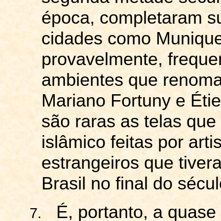
época, completaram su
cidades como Munique,
provavelmente, frequ
ambientes que renomad
Mariano
Fortuny
e Éti
são raras as telas que
islâmico feitas por arti
estrangeiros que tiver
Brasil no final do sécu
É, portanto, a quas
7.