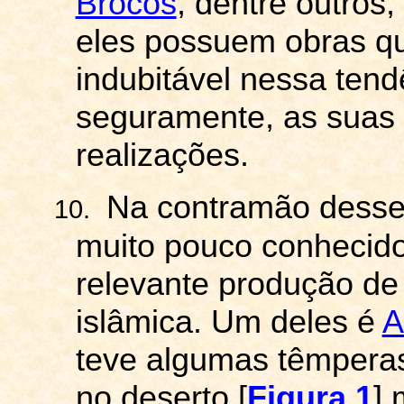
Brocos
, dentre outros,
eles possuem obras q
indubitável nessa tend
seguramente, as suas
realizações.
Na contramão desse 
10.
muito pouco conhecid
relevante produção de 
islâmica. Um deles é
A
teve algumas têmpera
no deserto [
Figura 1
]