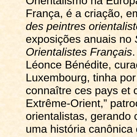
Orientalismo na Europ
França, é a criação, 
des
peintres
orientalis
exposições anuais no
Orientalistes
Français
.
Léonce
Bénédite
, cur
Luxembourg, tinha por 
connaître
ces
pays
et
Extrême
-Orient,” patr
orientalistas, gerando 
uma história canônica 