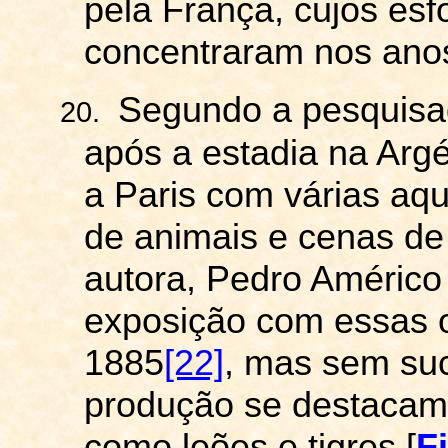
pela França, cujos esf
concentraram nos ano
Segundo a pesquis
20.
após a estadia na Arg
a Paris com várias aq
de animais e cenas de
autora, Pedro Américo 
exposição com essas 
1885
[22]
, mas sem su
produção se destacam 
como leões e tigres [
F