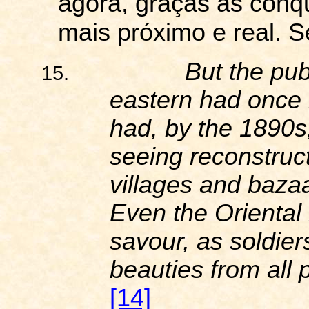
agora, graças às conqu
mais próximo e real.
S
But the pub
15.
eastern had once
had, by the 1890
seeing reconstruc
villages and bazaa
Even the Oriental
savour
, as soldier
beauties from all 
[14]