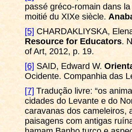
passé
gréco-romain
dans l
moitié
du
XIXe
siècle.
Anab
[5]
CHARDAKLIYSKA, Elen
Resource for Educators
. 
of Art, 2012, p. 19.
[6]
SAID, Edward W.
Orient
Ocidente
.
Companhia
das
L
[7]
Tradução livre: “os anim
cidades do Levante e do Nort
caravanas dos cameleiros, as
paisagens com antigas ruínas
hamam
Banho turco e aspect