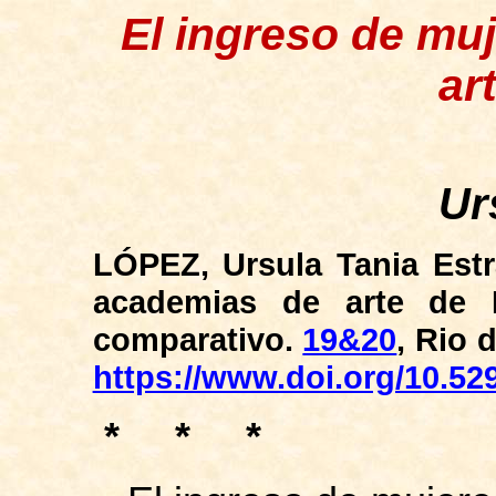
El ingreso de mu
ar
Ur
LÓPEZ, Ursula Tania Est
academias de arte de 
comparativo
.
19&20
, Rio d
https://www.doi.org/10.52
*
*
*