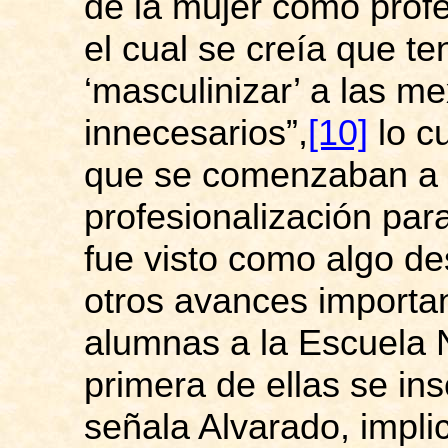
de la mujer como profe
el cual se creía que ten
‘masculinizar’ a las m
innecesarios”,
[10]
lo c
que se comenzaban a a
profesionalización par
fue visto como algo de
otros avances importa
alumnas a la Escuela N
primera de ellas se in
señala Alvarado, impli