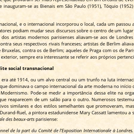
 e inauguram-se as Bienais em São Paulo (1951), Tóquio (1952
nacional, e o internacional incorporou o local, cada um passou
s atores podiam mudar seus discursos sobre o centro de um luga
dos artistas modernos parisienses aliavam-se aos de Londres 
contra seus respectivos rivais franceses; artistas de Berlim ali
e Bruxelas, contra os de Berlim; aqueles de Praga com os de Par
exterior, sempre era interessante se referir aos próprios pertenc
ite social transnacional
era até 1914, ou um alvo central ou um trunfo na luta internac
 que dominava o campo internacional da arte moderna no início do
o Modernismo. Pode-se medir a importância dessa elite na org
 que reaparecem de um salão para o outro. Numerosos testem
tivos similares e dos estilos semelhantes que promoveram, m
 Durand-
Ruel
, a pintora estadunidense Mary
Cassatt
lamentou a s
ale
des
beaux-arts
parisiense:
ennel de la part du Comité de l’Exposition Internationale à Londres.