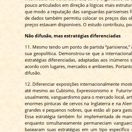
pouco articulados em direção a lógicas mais estrutur
que modo a reputação das vanguardas parisienses fo
de dados também permitiu colocar os preços das ob
preços estavam disponíveis. O estudo contribuiu, p
Não difusão, mas estratégias diferenciadas
11. Mesmo tendo um ponto de partida “parisiense,”
sua geopolítica. Demonstrou-se que a internacional
estratégias diferenciadas, adaptadas aos inúmeros 
acordo com lugares, mercados e ambientes. Portanto
difusão.
12. Diferenciar exposições internacionalmente mostr
até mesmo ao Cubismo, Expressionismo
e Futuri
usualmente, vanguardismo para o mercado local, art
enormes pinturas de cervos na Inglaterra e na Ale
grandes e pequenos nobres, que estão ali para gasta
Essa estratégia também foi implementada de mane
enquanto simultaneamente permaneciam vanguardi
basearam suas estratégias em um tipo específico