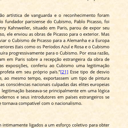
ão artística de vanguarda e o reconhecimento foram
do fundador parisiense do Cubismo, Pablo Picasso, foi
enry
Kahnweiler
, situado em Paris, parou de expor seu
o, ele enviou as obras de Picasso para o exterior. Mas
viar o Cubismo de Picasso para a Alemanha e a Europa
teriores (tais como os Períodos Azul e Rosa e o Cubismo
luíra progressivamente para o Cubismo. Por essa razão,
am em Paris sobre a recepção estrangeira da obra de
das exposições, conferiu ao Cubismo uma legitimação
profeta em seu próprio país.”
[21]
Esse tipo de desvio
) e, ao mesmo tempo, exportassem um tipo de pintura
as consciências nacionais culpadas das elites europeias
e legitimação baseava-se principalmente em uma lógica
dernos e seus introdutores em países estrangeiros se
 se tornava compatível com o nacionalismo.
am intimamente ligados a um esforço coletivo para obter