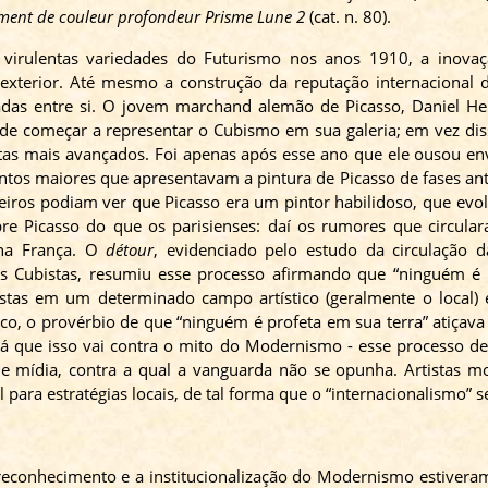
ment
de
couleur
profondeur
Prisme
Lune
2
(cat. n. 80).
virulentas variedades do Futurismo nos anos 1910, a inovaç
 exterior. Até mesmo a construção da reputação internacional 
ciadas entre si. O jovem marchand alemão de Picasso, Daniel H
 de começar a representar o Cubismo em sua galeria; em vez diss
tas mais avançados. Foi apenas após esse ano que ele ousou en
juntos maiores que apresentavam a pintura de Picasso de fases an
eiros podiam ver que Picasso era um pintor habilidoso, que evo
e Picasso do que os parisienses: daí os rumores que circular
 na França. O
détour
, evidenciado pelo estudo da circulação 
os Cubistas, resumiu esse processo afirmando que “ninguém é 
istas em um determinado campo artístico (geralmente o local
o, o provérbio de que “ninguém é profeta em sua terra” atiçava 
já que isso vai contra o mito do Modernismo - esse processo d
e mídia, contra a qual a vanguarda não se opunha. Artistas mo
para estratégias locais, de tal forma que o “internacionalismo”
, o reconhecimento e a institucionalização do Modernismo estiver