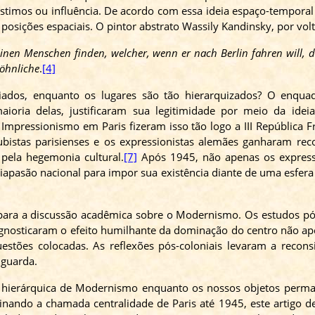
timos ou influência. De acordo com essa ideia espaço-temporal de
osições espaciais. O pintor abstrato Wassily Kandinsky, por volta
en Menschen finden, welcher, wenn er nach Berlin fahren will, de
wöhnliche
.
[4]
iados, enquanto os lugares são tão hierarquizados? O enquad
oria delas, justificaram sua legitimidade por meio da idei
o Impressionismo em Paris fizeram isso tão logo a III República 
bistas parisienses e os expressionistas alemães ganharam reco
 pela hegemonia cultural.
[7]
Após 1945, não apenas os expressio
apasão nacional para impor sua existência diante de uma esfera 
l para a discussão acadêmica sobre o Modernismo. Os estudos pó
gnosticaram o efeito humilhante da dominação do centro não ape
stões colocadas. As reflexões pós-coloniais levaram a recons
nguarda.
eia hierárquica de Modernismo enquanto os nossos objetos perm
inando a chamada centralidade de Paris até 1945, este artigo 