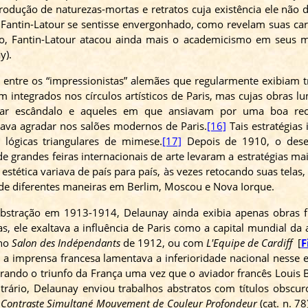
dução de naturezas-mortas e retratos cuja existência ele não de
 Fantin-Latour se sentisse envergonhado, como revelam suas car
so, Fantin-Latour atacou ainda mais o academicismo em seus 
y).
s entre os “impressionistas” alemães que regularmente exibiam 
 integrados nos círculos artísticos de Paris, mas cujas obras 
usar escândalo e aqueles em que ansiavam por uma boa re
tava agradar nos salões modernos de Paris.
[16]
Tais estratégias
lógicas triangulares de mimese.
[17]
Depois de 1910, o desenv
 grandes feiras internacionais de arte levaram a estratégias mai
 estética variava de país para país, às vezes retocando suas tel
de diferentes maneiras em Berlim, Moscou e Nova Iorque.
abstração em 1913-1914,
Delaunay
ainda exibia apenas obras f
as, ele exaltava a influência de Paris como a capital mundial 
 no
Salon
des
Indépendants
de 1912, ou com
L'Equipe
de Cardiff
[
F
imprensa francesa lamentava a inferioridade nacional nesse e
rando o triunfo da França uma vez que o aviador francês Louis
B
trário,
Delaunay
enviou trabalhos abstratos com títulos obscu
:
Contraste
Simultané
Mouvement
de
Couleur
Profondeur
(cat. n. 78