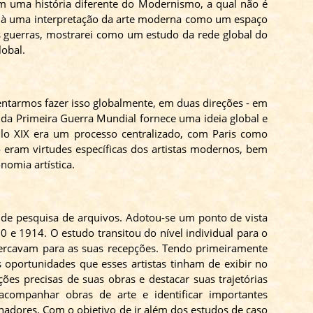
zem uma história diferente do Modernismo, a qual não é
a
à
uma interpretação da arte moderna como um espaço
s guerras, mostrarei como um estudo da rede global do
obal.
entarmos fazer isso globalmente, em duas direções - em
 da Primeira Guerra Mundial fornece uma ideia global e
ulo XIX era um processo centralizado, com Paris como
o
eram virtudes específicas dos artistas modernos, bem
omia artística.
de pesquisa de arquivos. Adotou-se um ponto de vista
 e 1914. O estudo transitou do nível individual para o
 cercavam para as suas recepções. Tendo primeiramente
 oportunidades que esses artistas tinham de exibir no
ões precisas de suas obras e destacar suas trajetórias
 acompanhar obras de arte e identificar importantes
onadores. Com o objetivo de ir além dos estudos de caso