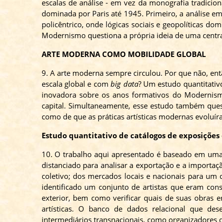
escalas de análise - em vez da monografia tradicio
dominada por Paris até 1945. Primeiro, a análise e
policêntrico, onde lógicas sociais e geopolíticas 
Modernismo questiona a própria ideia de uma centra
ARTE MODERNA COMO MOBILIDADE GLOBAL
9. A arte moderna sempre circulou. Por que não, ent
escala global e com
big data
? Um estudo quantitativ
inovadora sobre os anos formativos do Modernis
capital. Simultaneamente, esse estudo também ques
como de que as práticas artísticas modernas evoluír
Estudo quantitativo de catálogos de exposições 
10. O trabalho aqui apresentado é baseado em uma 
distanciado para analisar a exportação e a importaç
coletivo; dos mercados locais e nacionais para um 
identificado um conjunto de artistas que eram cons
exterior, bem como verificar quais de suas obras er
artísticas. O banco de dados relacional que dese
intermediários transnacionais, como organizadores de