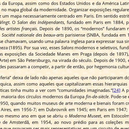
itais da Europa, assim como dos Estados Unidos e da América Lat
s no mapa global da modernidade. Organizar exposições regulare
z um mapa necessariamente centrado em Paris. Em sentido estrit
Vingt
.
O
Salon
des
Indépendants
, fundado em Paris em 1884, po
des
artistes
français
. Depois de 1890, os “modernos” fundaram n
a
Société
nationale
des
beaux-arts
parisiense (SNBA, fundada em 1
 se chamavam, usando uma palavra inglesa para expressar sua si
eza (1895). Por sua vez, esses
Salons
modernos e seletivos,
fund
 as exposições da Sociedade Manes em Praga (depois de 1897)
rte) em São Petersburgo, na virada do século. Depois de 1900,
des passaram a competir, a partir de então, por hegemonia cultur
riferia” deixa de lado não apenas aqueles que não participaram
árquica, assim como aqueles que capitalizaram essas hierarquias
ísticas tinha muito a ver com “comunidades imaginadas.
”
[24]
A p
na maioria dos círculos modernos da Europa
fin
de
siècle
. Pode-se
‐
‐
1950, quando muitos museus de arte moderna e bienais foram c
s Aires, em 1956-7; em Dubrovnik em 1945; em Paris em 1947
 no mesmo ano em que se abriu o
Moderna
Museet
, em Estocol
m
de Amsterdã, em 1954, ao novo prédio para as coleções 
 que provaram ser mais representativas em um circuito de even