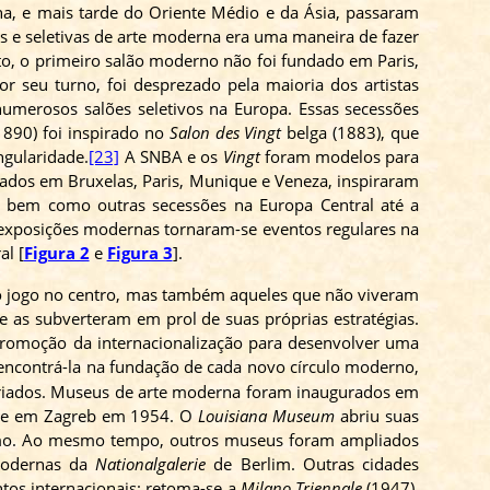
ina, e mais tarde do Oriente Médio e da Ásia, passaram
s e seletivas de arte moderna era uma maneira de fazer
o, o primeiro salão moderno não foi fundado em Paris,
r seu turno, foi desprezado pela maioria dos artistas
umerosos salões seletivos na Europa. Essas secessões
890) foi inspirado no
Salon
des
Vingt
belga (1883), que
ngularidade.
[23]
A SNBA e os
Vingt
foram modelos para
ados
em Bruxelas, Paris, Munique e Veneza, inspiraram
, bem como outras secessões na Europa Central até a
 exposições modernas tornaram-se eventos regulares na
al [
Figura 2
e
Figura 3
].
 do jogo no centro, mas também aqueles que não viveram
 e as subverteram em prol de suas próprias estratégias.
romoção da internacionalização para desenvolver uma
 encontrá-la na fundação de cada novo círculo moderno,
riados. Museus de arte moderna foram inaugurados em
; e em Zagreb em 1954. O
Louisiana
Museum
abriu suas
mo. Ao mesmo tempo, outros museus foram ampliados
modernas da
Nationalgalerie
de Berlim. Outras cidades
tos internacionais: retoma-se a
Milano
Triennale
(1947),