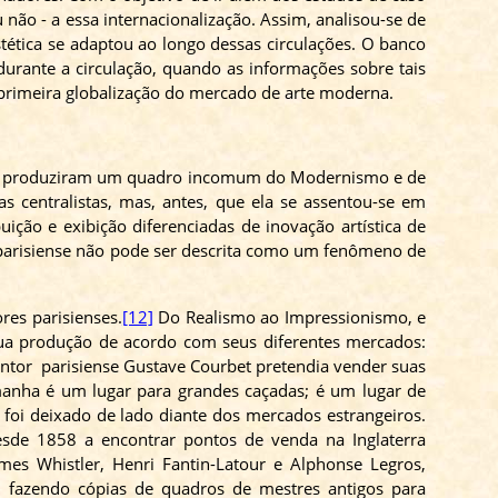
 não - a essa internacionalização. Assim, analisou-se de
ética se adaptou ao longo dessas circulações. O banco
rante a circulação, quando as informações sobre tais
 primeira globalização do mercado de arte moderna.
ional produziram um quadro incomum do Modernismo e de
s centralistas, mas, antes, que ela se assentou-se em
ição e exibição diferenciadas de inovação artística de
 parisiense não pode ser descrita como um fenômeno de
res parisienses.
[12]
Do Realismo ao Impressionismo, e
sua produção de acordo com seus diferentes mercados:
intor parisiense
Gustave
Courbet
pretendia vender suas
manha é um lugar para grandes caçadas; é um lugar de
 foi deixado de lado diante dos mercados estrangeiros.
esde 1858 a encontrar pontos de venda na Inglaterra
James
Whistler
, Henri Fantin-Latour e Alphonse
Legros
,
u fazendo cópias de quadros de mestres antigos para