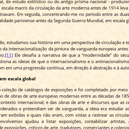
nal, do estudo estilístico ou do antigo prisma nacional - produ
m escala macro da circulação da arte moderna antes de 1914 lev
dominavam. Em seguida, concentrando-me no período entre as dua
lidade parisiense antes da Segunda Guerra Mundial, em escala gl
ão, estudamos sua história em uma perspectiva de circulação e t
o da internacionalização da pintura de vanguarda europeia antes
mo.
[11]
Ele desafia a narrativa de que a “modernidade” do séc
tiona as ideias de que o internacionalismo e o
antinacionalism
am em uma progressão contínua, em direção à abstração e à auton
em escala global
coleção de catálogos de exposições e foi completado por meio 
ão de obras de arte europeias modernas entre as décadas de 1850
contexto internacional; e das obras de arte e discursos que as
iderados e pretendiam ser de vanguarda, a ideia era estudar as
am exibidas e quais não eram, com vistas a rastrear as circulaç
nvolvemos ajudou a listar exposições, contabilizar artistas,
 exposições, críticos de arte, tradutores, comerciantes e coleci