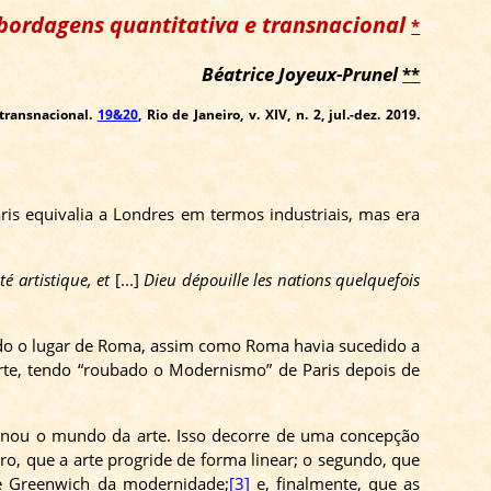
 abordagens quantitativa e transnacional
*
Béatrice Joyeux-Prunel
*
*
 transnacional.
19&20
, Rio de Janeiro, v. XIV, n. 2, jul.-dez. 2019.
is equivalia a Londres em termos industriais, mas era
té artistique, et
[...]
Dieu dépouille les nations quelquefois
do o lugar de Roma, assim como Roma havia sucedido a
rte, tendo “roubado o Modernismo” de Paris depois de
ominou o mundo da arte. Isso decorre de uma concepção
ro, que a arte progride de forma linear; o segundo, que
de Greenwich da modernidade;
[3]
e, finalmente, que as