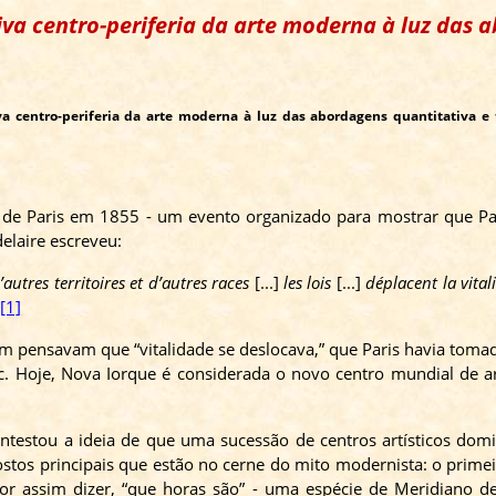
tiva centro-periferia da arte moderna à luz das
iva centro-periferia da arte moderna à luz das abordagens quantitativa e
l de Paris em 1855 - um evento organizado para mostrar que Par
elaire escreveu:
d’autres territoires et d’autres races
[...]
les lois
[...]
déplacent la vitali
…
[1]
 pensavam que “vitalidade se deslocava,” que Paris havia toma
c.
Hoje, Nova Iorque é considerada o novo centro mundial de a
 contestou a ideia de que uma sucessão de centros artísticos d
ostos principais que estão no cerne do mito modernista: o primei
or assim dizer, “que horas são” - uma espécie de Meridiano 