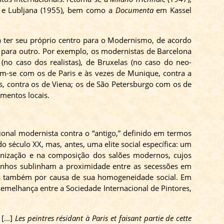
) e
Lubljana
(1955), bem como a
Documenta
em Kassel
 a ter seu próprio centro para o Modernismo, de acordo
r para outro. Por exemplo, os modernistas de Barcelona
(no caso dos realistas), de Bruxelas (no caso do
neo-
avam-se com os de Paris e às vezes de Munique, contra a
is, contra os de Viena; os de São Petersburgo com os de
imentos locais.
ional modernista contra o “antigo,” definido em termos
 século XX, mas, antes, uma elite social específica: um
anização e na composição dos salões modernos, cujos
unhos sublinham a proximidade entre as secessões em
as também por causa de sua homogeneidade social. Em
emelhança entre a Sociedade Internacional de Pintores,
[...]
Les peintres résidant à Paris et faisant partie de cette