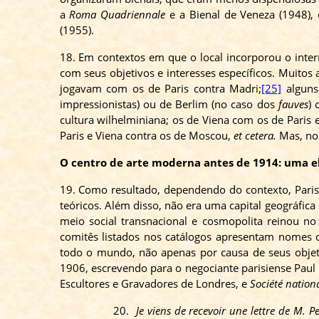
a
Roma
Quadriennale
e a Bienal de Veneza (1948),
(1955).
18. Em contextos em que o local incorporou o inter
com seus objetivos e interesses específicos. Muito
jogavam com os de Paris contra Madri;
[25]
alguns 
impressionistas
) ou de Berlim (no caso dos
fauves
) 
cultura
wilhelminiana
; os de Viena com os de Paris 
Paris e Viena contra os de Moscou,
et
cetera
.
Mas, no 
O centro de arte moderna antes de 1914: uma el
19. Como resultado, dependendo do contexto, Paris 
teóricos. Além disso, não era uma capital geográfica
meio social transnacional e cosmopolita reinou n
comitês listados nos catálogos apresentam nomes
todo o mundo, não apenas por causa de seus obje
1906, escrevendo para o negociante parisiense Paul
Escultores e Gravadores de Londres, e
Société
nation
20.
Je viens de recevoir une lettre de M. P