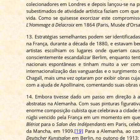
colecionadores em Londres e depois lançou-se na pro
subestimados de atividade artística faziam com que
vida. Como se quisesse exorcizar este compromis
L'Hommage
à
Delacroix
em 1864 (Paris, Musée d’Orsa
13. Estratégias semelhantes podem ser identificada
na França, durante a década de 1880, e estavam bem
artistas escolhiam os lugares onde queriam ca
conscientemente escandalizar Berlim, enquanto ten
nacionais espontâneas e tinham muito a ver com 
internacionalização das vanguardas e o surgimento de
Chagall, mais uma vez optaram por exibir obras cuja
com a ajuda de Apollinaire, comentando suas obras 
14. Embora tivesse dado um passo em direção à 
abstratas na Alemanha. Com suas pinturas figurativ
enorme composição cubista que celebrava a cidade
rúgbi vencido pela França em um momento em que a 
Blériot
para o
Salon
des
Indépendants
em Paris, celeb
da Mancha, em 1909.
[19]
Para a Alemanha, ao con
Deutscher
Kunstsalon
em Berlin, no outono de 1913