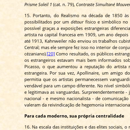
Prisme
Soleil 1
(cat. n. 79),
Contraste
Simultané
Mouve
15. Portanto, do Realismo na década de 1850 às 
possibilitados por um
détour
físico e simbólico no
possível graças a exposições estrangeiras diferen
artista na capital francesa em 1909, um ano depois
até 1913,
Kahnweiler
não enviou os trabalhos cubis
Central; mas ele sempre fez isso no interior de con
cézaniano
)
.
[20]
Como resultado, os públicos estrang
os estrangeiros estavam mais bem informados sobr
Picasso, o que aumentou a reputação do artista
estrangeira. Por sua vez, Apollinaire, um amigo d
permitia que os artistas permanecessem vanguard
vendável para um campo diferente. No nível simbólic
e legitimava as vanguardas. Surpreendentemente - 
nacional - e mesmo nacionalista - de comunicação 
valeram da reivindicação de hegemonia internacional 
Para cada moderno, sua própria centralidade
16. Na escala das instituições e das elites sociais