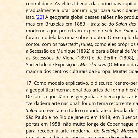
centralidade. As elites liberais das principais cap
gradualmente a lutar por um lugar para suas cidade
isso.
[22]
A geografia global desses salões não produ
mas em Bruxelas em 1883 - trata-se do
Salon
des
modernos que preferiram expor no seletivo
Salon
foram modeladas uma sobre a outra. O exemplo d
contou com os “
selected
”
jeunes
, como eles próprios
a Secessão de Munique (1892) e para a Bienal de Ven
as Secessões de Viena (1897) e de Berlim (1898),
Sociedade de Exposições
Mir iskusstva
(O Mundo da A
maioria dos centros culturais da Europa. Muitas cida
17. Como modelo explicativo, o discurso “centro-pe
a geopolítica internacional das artes de forma hier
De fato, a questão das geografias e hierarquias art
“verdadeira arte nacional” foi um tema recorrente 
Salon
ou revista em todo o mundo até a década de 
São Paulo e no Rio de Janeiro em 1948; em Bueno
portas em 1958, não muito longe de Copenhague,
para receber a arte moderna, do
Stedelijk
Museu
organizaram bienais, que eram menos dispendiosas e