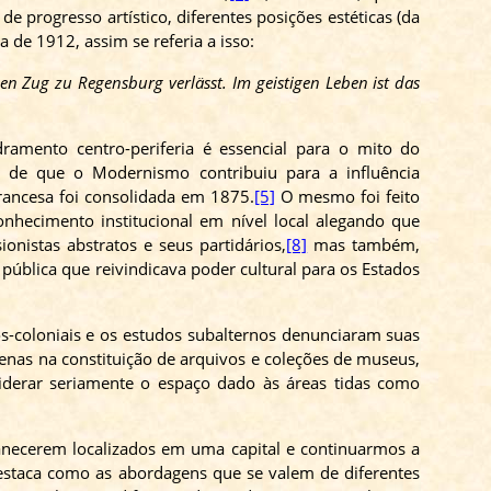
 progresso artístico, diferentes posições estéticas (da
 de 1912, assim se referia a isso:
n Zug zu Regensburg verlässt. Im geistigen Leben ist das
ramento centro-periferia é essencial para o mito do
a de que o Modernismo contribuiu para a influência
Francesa foi consolidada em 1875.
[5]
O mesmo foi feito
nhecimento institucional em nível local alegando que
nistas abstratos e seus partidários,
[8]
mas também,
pública que reivindicava poder cultural para os Estados
s-coloniais e os estudos subalternos denunciaram suas
nas na constituição de arquivos e coleções de museus,
iderar seriamente o espaço dado às áreas tidas como
anecerem localizados em uma capital e continuarmos a
destaca como as abordagens que se valem de diferentes