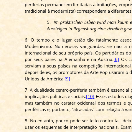
periferias permanecem limitadas a imitações, emprés
tradicional à modernista) correspondem a diferentes p
5.
Im praktischen Leben wird man kaum ein
Aussteigen in Regensburg eine ziemlich ge
6. O tempo e o lugar estão tão fatalmente assoc
Modernismo. Numerosas vanguardas, se não a mai
internacional de seu próprio país. Os partidários d
por seus pares na Alemanha e na Áustria.
[6]
Os cu
serviam a seus países na competição internacional
depois deles, os promotores da Arte Pop usaram o di
Unidos da América.
[9]
7. A dualidade centro-periferia também é essencia
implicações políticas e sociais.
[10]
Esses estudos dia
mas também no caráter ocidental dos termos e que
periféricas e, portanto, “atrasadas” com relação à va
8. No entanto, pouco pode ser feito contra tal id
usar os esquemas de interpretação nacionais. Exam