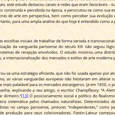
ais, este estudo destacou canais e redes que eram favoráveis - ou
i construída e percebida na época, e
perscrutou-se
como sua est
ras de arte em perspectiva, bem como perceber sua evolução du
ortanto, para uma ampla análise do que hoje é entendido como a
 as escolhas iniciais de trabalhar de forma seriada e transnac
ização da vanguarda parisiense do século XIX não seguiu lógica
sistemas de recepção envolvidos. O estudo mostrou uma distribu
, a internacionalização dos mercados e estilos de arte moderna
ou-se uma estratégia eficiente, que não foi usada apenas por ato
smo
, as várias vanguardas europeias não hesitaram em alterar 
e mais palatável para os mercados estrangeiros. Já em 1850, o
p
manha, explicando a seu amigo, o escritor
Champfleury
: “A Ale
r dinheiro.”
[13]
O posicionamento social e político do Realismo
ira sistemática pelos chamados naturalistas. Determinados d
stas no campo parisiense, pintores “independentes,” como 
 de produção para seus colecionadores. Fantin-Latour começo