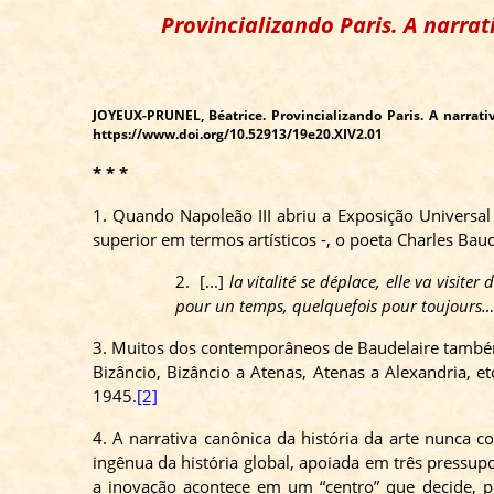
Provincializando Paris. A narra
JOYEUX-PRUNEL, Béatrice.
Provincializando Paris. A narrat
https://www.doi.org/10.52913/19e20.XIV2.01
* * *
1. Quando Napoleão III abriu a Exposição Universa
superior em termos artísticos -, o poeta Charles Baud
2.
[...]
la vitalité se déplace, elle va visiter 
pour un temps, quelquefois pour toujours
3. Muitos dos contemporâneos de Baudelaire também
Bizâncio, Bizâncio a Atenas, Atenas a
Alexandria, et
1945.
[2]
4. A narrativa canônica da história da arte nunca
ingênua da história global, apoiada em três pressup
a inovação acontece em um “centro” que decide, p