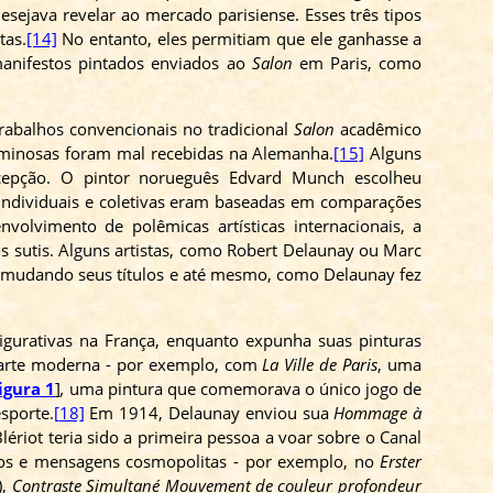
sejava revelar ao mercado parisiense. Esses três tipos
tas.
[14]
No entanto, eles permitiam que ele ganhasse a
manifestos pintados enviados ao
Salon
em Paris, como
trabalhos convencionais no tradicional
Salon
acadêmico
luminosas foram
mal recebidas
na Alemanha.
[15]
Alguns
cepção. O pintor norueguês Edvard Munch escolheu
 individuais e coletivas eram baseadas em comparações
olvimento de polêmicas artísticas internacionais, a
s sutis. Alguns artistas, como Robert
Delaunay
ou Marc
as, mudando seus títulos e até mesmo, como
Delaunay
fez
igurativas na França, enquanto expunha suas pinturas
da arte moderna - por exemplo, com
La
Ville
de Paris
, uma
igura 1
]
,
uma pintura que comemorava o único jogo de
sporte.
[18]
Em 1914,
Delaunay
enviou sua
Hommage
à
lériot
teria sido a primeira pessoa a voar sobre o Canal
ros e mensagens cosmopolitas - por exemplo, no
Erster
),
Contraste
Simultané
Mouvement
de
couleur
profondeur