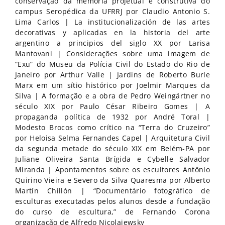
conservação da memória projetual e construtiva do
campus Seropédica da UFRRJ por Claudio Antonio S.
Lima Carlos | La institucionalización de las artes
decorativas y aplicadas en la historia del arte
argentino a principios del siglo XX por Larisa
Mantovani | Considerações sobre uma imagem de
“Exu” do Museu da Polícia Civil do Estado do Rio de
Janeiro por Arthur Valle | Jardins de Roberto Burle
Marx em um sítio histórico por Joelmir Marques da
Silva | A formação e a obra de Pedro Weingärtner no
século XIX por Paulo César Ribeiro Gomes | A
propaganda política de 1932 por André Toral |
Modesto Brocos como crítico na “Terra do Cruzeiro”
por Heloisa Selma Fernandes Capel | Arquitetura Civil
da segunda metade do século XIX em Belém-PA por
Juliane Oliveira Santa Brígida e Cybelle Salvador
Miranda | Apontamentos sobre os escultores Antônio
Quirino Vieira e Severo da Silva Quaresma por Alberto
Martín Chillón | “Documentário fotográfico de
esculturas executadas pelos alunos desde a fundação
do curso de escultura,” de Fernando Corona
organização de Alfredo Nicolaiewsky