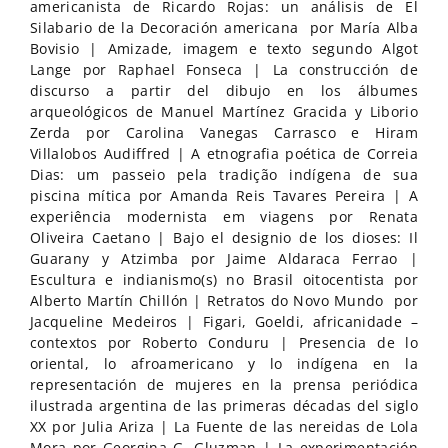
americanista de Ricardo Rojas: un análisis de El
Silabario de la Decoración americana por María Alba
Bovisio | Amizade, imagem e texto segundo Algot
Lange por Raphael Fonseca | La construcción de
discurso a partir del dibujo en los álbumes
arqueológicos de Manuel Martínez Gracida y Liborio
Zerda por Carolina Vanegas Carrasco e Hiram
Villalobos Audiffred | A etnografia poética de Correia
Dias: um passeio pela tradição indígena de sua
piscina mítica por Amanda Reis Tavares Pereira | A
experiência modernista em viagens por Renata
Oliveira Caetano | Bajo el designio de los dioses: Il
Guarany y Atzimba por Jaime Aldaraca Ferrao |
Escultura e indianismo(s) no Brasil oitocentista por
Alberto Martín Chillón | Retratos do Novo Mundo por
Jacqueline Medeiros | Figari, Goeldi, africanidade –
contextos por Roberto Conduru | Presencia de lo
oriental, lo afroamericano y lo indígena en la
representación de mujeres en la prensa periódica
ilustrada argentina de las primeras décadas del siglo
XX por Julia Ariza | La Fuente de las nereidas de Lola
Mora por Georgina G. Gluzman | La experimentación