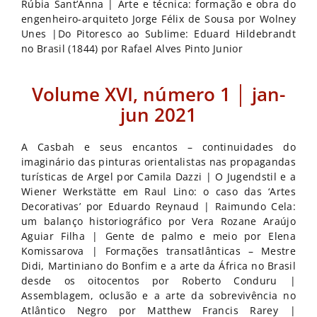
Rúbia Sant’Anna | Arte e técnica: formação e obra do
engenheiro-arquiteto Jorge Félix de Sousa por Wolney
Unes |Do Pitoresco ao Sublime: Eduard Hildebrandt
no Brasil (1844) por Rafael Alves Pinto Junior
Volume XVI, número 1 │ jan-
jun 2021
A Casbah e seus encantos – continuidades do
imaginário das pinturas orientalistas nas propagandas
turísticas de Argel por Camila Dazzi | O Jugendstil e a
Wiener Werkstätte em Raul Lino: o caso das ‘Artes
Decorativas’ por Eduardo Reynaud | Raimundo Cela:
um balanço historiográfico por Vera Rozane Araújo
Aguiar Filha | Gente de palmo e meio por Elena
Komissarova | Formações transatlânticas – Mestre
Didi, Martiniano do Bonfim e a arte da África no Brasil
desde os oitocentos por Roberto Conduru |
Assemblagem, oclusão e a arte da sobrevivência no
Atlântico Negro por Matthew Francis Rarey |