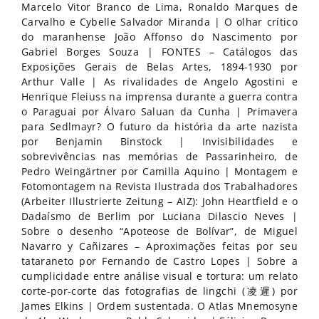
Marcelo Vitor Branco de Lima, Ronaldo Marques de
Carvalho e Cybelle Salvador Miranda | O olhar crítico
do maranhense João Affonso do Nascimento por
Gabriel Borges Souza | FONTES – Catálogos das
Exposições Gerais de Belas Artes, 1894-1930 por
Arthur Valle | As rivalidades de Angelo Agostini e
Henrique Fleiuss na imprensa durante a guerra contra
o Paraguai por Álvaro Saluan da Cunha | Primavera
para Sedlmayr? O futuro da história da arte nazista
por Benjamin Binstock | Invisibilidades e
sobrevivências nas memórias de Passarinheiro, de
Pedro Weingärtner por Camilla Aquino | Montagem e
Fotomontagem na Revista Ilustrada dos Trabalhadores
(Arbeiter Illustrierte Zeitung – AIZ): John Heartfield e o
Dadaísmo de Berlim por Luciana Dilascio Neves |
Sobre o desenho “Apoteose de Bolívar”, de Miguel
Navarro y Cañizares – Aproximações feitas por seu
tataraneto por Fernando de Castro Lopes | Sobre a
cumplicidade entre análise visual e tortura: um relato
corte-por-corte das fotografias de lingchi (凌遲) por
James Elkins | Ordem sustentada. O Atlas Mnemosyne