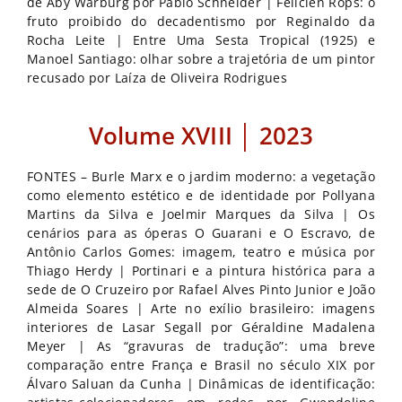
de Aby Warburg por Pablo Schneider | Félicien Rops: o
fruto proibido do decadentismo por Reginaldo da
Rocha Leite | Entre Uma Sesta Tropical (1925) e
Manoel Santiago: olhar sobre a trajetória de um pintor
recusado por Laíza de Oliveira Rodrigues
Volume XVIII │ 2023
FONTES – Burle Marx e o jardim moderno: a vegetação
como elemento estético e de identidade por Pollyana
Martins da Silva e Joelmir Marques da Silva | Os
cenários para as óperas O Guarani e O Escravo, de
Antônio Carlos Gomes: imagem, teatro e música por
Thiago Herdy | Portinari e a pintura histórica para a
sede de O Cruzeiro por Rafael Alves Pinto Junior e João
Almeida Soares | Arte no exílio brasileiro: imagens
interiores de Lasar Segall por Géraldine Madalena
Meyer | As “gravuras de tradução”: uma breve
comparação entre França e Brasil no século XIX por
Álvaro Saluan da Cunha | Dinâmicas de identificação: