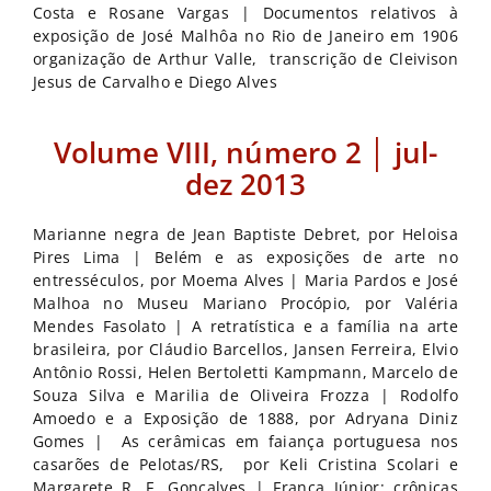
Costa e Rosane Vargas | Documentos relativos à
exposição de José Malhôa no Rio de Janeiro em 1906
organização de Arthur Valle, transcrição de Cleivison
Jesus de Carvalho e Diego Alves
Volume VIII, número 2 │ jul-
dez 2013
Marianne negra de Jean Baptiste Debret, por Heloisa
Pires Lima | Belém e as exposições de arte no
entresséculos, por Moema Alves | Maria Pardos e José
Malhoa no Museu Mariano Procópio, por Valéria
Mendes Fasolato | A retratística e a família na arte
brasileira, por Cláudio Barcellos, Jansen Ferreira, Elvio
Antônio Rossi, Helen Bertoletti Kampmann, Marcelo de
Souza Silva e Marilia de Oliveira Frozza | Rodolfo
Amoedo e a Exposição de 1888, por Adryana Diniz
Gomes | As cerâmicas em faiança portuguesa nos
casarões de Pelotas/RS, por Keli Cristina Scolari e
Margarete R. F. Gonçalves | França Júnior: crônicas