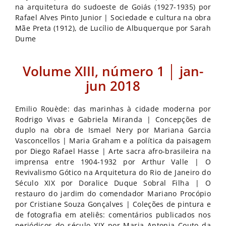
na arquitetura do sudoeste de Goiás (1927-1935) por
Rafael Alves Pinto Junior | Sociedade e cultura na obra
Mãe Preta (1912), de Lucílio de Albuquerque por Sarah
Dume
Volume XIII, número 1 │ jan-
jun 2018
Emilio Rouède: das marinhas à cidade moderna por
Rodrigo Vivas e Gabriela Miranda | Concepções de
duplo na obra de Ismael Nery por Mariana Garcia
Vasconcellos | Maria Graham e a política da paisagem
por Diego Rafael Hasse | Arte sacra afro-brasileira na
imprensa entre 1904-1932 por Arthur Valle | O
Revivalismo Gótico na Arquitetura do Rio de Janeiro do
Século XIX por Doralice Duque Sobral Filha | O
restauro do jardim do comendador Mariano Procópio
por Cristiane Souza Gonçalves | Coleções de pintura e
de fotografia em ateliês: comentários publicados nos
periódicos do século XIX por Maria Antonia Couto da