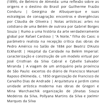
(1899), de Belmiro de Almeida: uma reflexão sobre as
origens e o destino do Brasil por Guilherme Frazão
Conduru | Georgina de Albuquerque e suas
estratégias de consagração: encontros e divergências
por Cláudia de Oliveira | Notas artísticas: artes no
cotidiano de uma Belém de outrora por Gabriel Borges
Souza | Rumo a uma história da arte verdadeiramente
global por Rafael Cardoso | “A Noite,” filha do Caos: o
parâmetro realista na recepção crítica das obras de
Pedro Américo no Salão de 1884 por Beatriz D’Aiuto
Eckhardt | Hospital da Caridade na Belém Imperial:
caracterização e construção de um modelo virtual por
José Cristhian da Silva Cabral e Cybelle Salvador
Miranda | A viagem de um antiquário pela província
de São Paulo: excertos do diário de Francisco Manuel
Raposo d’Almeida, c. 1850 organização de Francisco de
Carvalho Dias de Andrade | Arquitetura e jardim como
unidade artística moderna nas obras de Gregori e
Mina Warchavchik organização de Jônatas Souza
Medeiros da Silva, Pollyana Martins da Silva e Joelmir
Marques da Silva